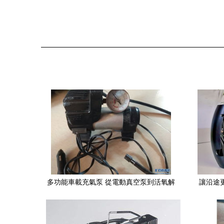
多功能車載充氣泵 從電動真空泵到活氧解
讓沿途更
毒的全能助手