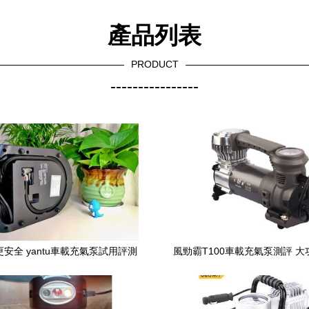
產品列表
PRODUCT
----------------
安全 yantu車載充氣泵試用評測
風勁霸T100車載充氣泵測評 
準胎壓的便攜之選