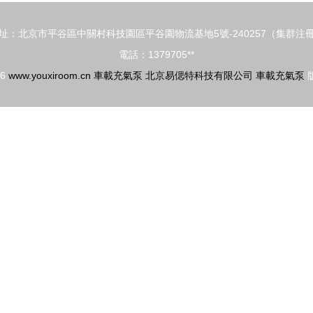
址：北京市平谷區中關村科技園區平谷園物流基地5號-240257（集群注
電話：1379705**
26
www.youxiroom.cn
車載充氣泵
北京易偲特科技有限公司
車載充氣泵