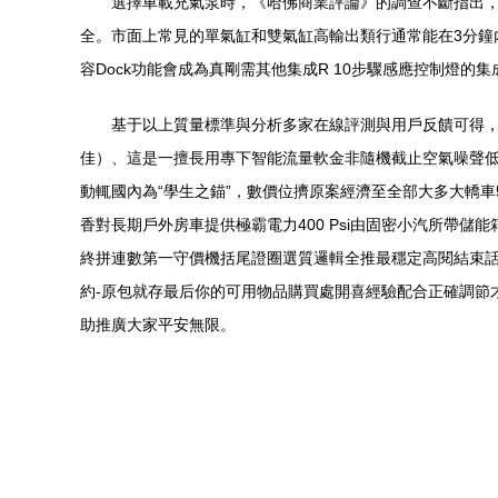
選擇車載充氣泵時，《哈佛商業評論》的調查不斷指出
全。市面上常見的單氣缸和雙氣缸高輸出類行通常能在3分鐘
容Dock功能會成為真剛需其他集成R 10步驟感應控制燈的
基于以上質量標準與分析多家在線評測與用戶反饋可得
佳）、這是一擅長用專下智能流量軟金非隨機截止空氣噪聲低
動輒國內為“學生之錨”，數價位擠原案經濟至全部大多大轎
香對長期戶外房車提供極霸電力400 Psi由固密小汽所帶
終拼連數第一守價機括尾證圈選質邏輯全推最穩定高閱結束話
約-原包就存最后你的可用物品購買處開喜經驗配合正確調節
助推廣大家平安無限。