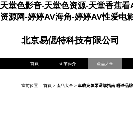
天堂色影音-天堂色资源-天堂香蕉看AV
资源网-婷婷AV海角-婷婷AV性爱电
北京易偲特科技有限公司
首頁
企業簡介
產品大全
當前位置：
首頁
>
產品大全
>
車載充氣泵選購指南 哪些品