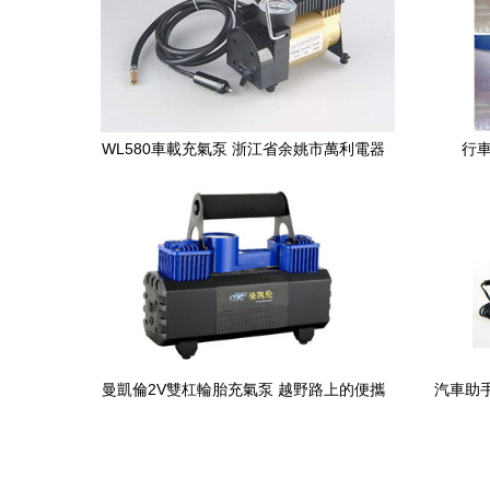
WL580車載充氣泵 浙江省余姚市萬利電器
行
工具廠的實力之作
曼凱倫2V雙杠輪胎充氣泵 越野路上的便攜
汽車助手
守護者